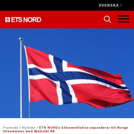
SVENSKA
STÄNG X
Framsida
/
Nyheter
/
ETS NORDs köksventilation expanderar till Norge
tillsammans med Ventistål AS