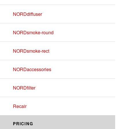
NORDdiffuser
NORDsmoke-round
NORDsmoke-rect
NORDaccessories
NORDfilter
Recair
PRICING