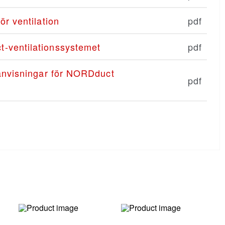
r ventilation
pdf
-ventilationssystemet
pdf
sanvisningar för NORDduct
pdf