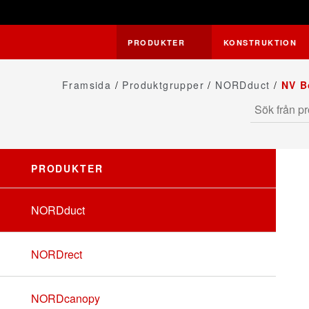
PRODUKTER
KONSTRUKTION
Framsida
/
Produktgrupper
/
NORDduct
/
NV B
PRODUKTER
NORDduct
NORDrect
NORDcanopy