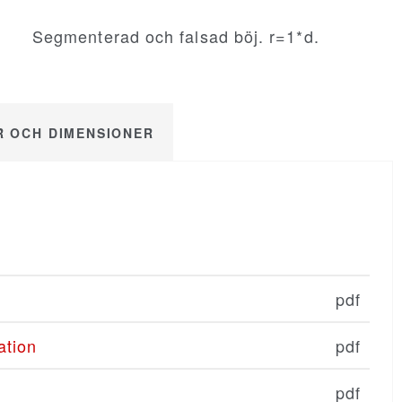
Segmenterad och falsad böj. r=1*d.
 OCH DIMENSIONER
pdf
ation
pdf
pdf