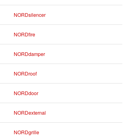
NORDsilencer
NORDfire
NORDdamper
NORDroof
NORDdoor
NORDexternal
NORDgrille