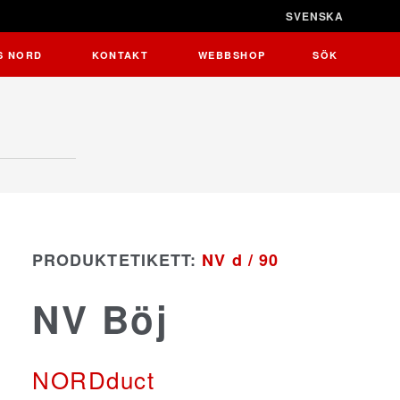
SVENSKA
STÄNG X
S NORD
KONTAKT
WEBBSHOP
SÖK
PRODUKTETIKETT:
NV d / 90
NV Böj
NORDduct