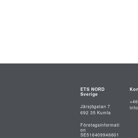
ETS NORD
Kon
Sverige
+46
Järsjögatan 7
inf
692 35 Kumla
Företagsinformati
on
SE516409946601