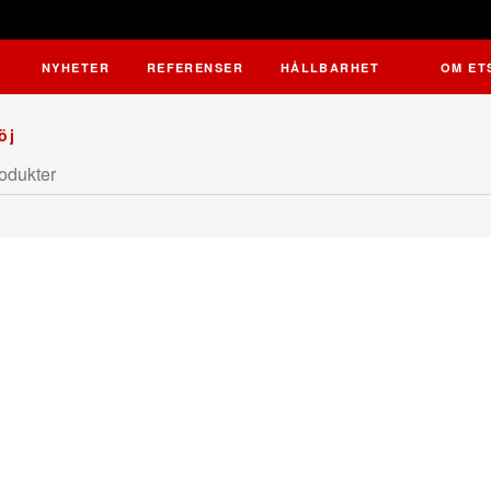
NYHETER
REFERENSER
HÅLLBARHET
OM ET
öj