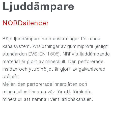
Ljuddämpare
NORDsilencer
NORDsilencer
NORDfire
Böjd ljuddämpare med anslutningar för runda
NORDdamper
kanalsystem. Anslutningar av gummiprofil (enligt
standarden EVS-EN 1506). NRFV´s ljuddämpande
material är gjort av mineralull. Den perforerade
NORDroof
insidan och yttre höljet är gjort av galvaniserad
stålplåt.
NORDdoor
Mellan den perforerade innerplåten och
mineralullen finns en väv för att förhindra
NORDexternal
mineralull att hamna i ventilationskanalen.
NORDgrille