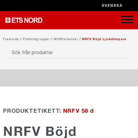
SVENSKA
STÄNG X
Framsida
/
Produktgrupper
/
NORDsilencer
/
NRFV Böjd Ljuddämpare
NORDduct
PRODUKTETIKETT:
NRFV 50 d
NORDrect
NRFV Böjd
NORDcanopy