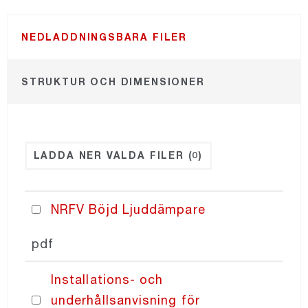
NORDdiffuser
NEDLADDNINGSBARA FILER
NORDsmoke-round
STRUKTUR OCH DIMENSIONER
NORDsmoke-rect
LADDA NER VALDA FILER
(0)
NORDaccessories
NORDfilter
NRFV Böjd Ljuddämpare
pdf
Recair
Installations- och
PRICING
underhållsanvisning för