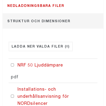
NEDLADDNINGSBARA FILER
NORDdiffuser
STRUKTUR OCH DIMENSIONER
NORDsmoke-round
NORDsmoke-rect
LADDA NER VALDA FILER
(0)
NORDaccessories
NRF 50 Ljuddämpare
NORDfilter
pdf
Recair
Installations- och
underhållsanvisning för
PRICING
NORDsilencer