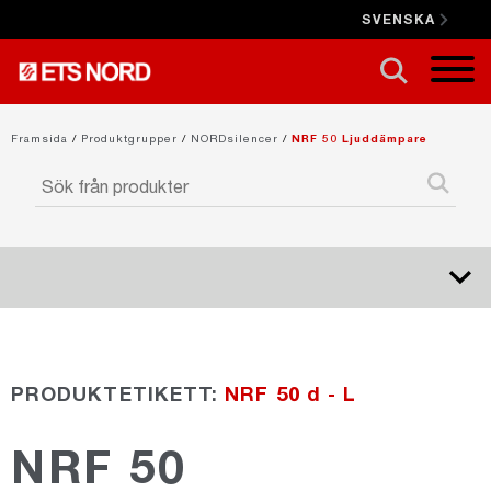
SVENSKA
STÄNG X
Framsida
/
Produktgrupper
/
NORDsilencer
/
NRF 50 Ljuddämpare
NORDduct
PRODUKTETIKETT:
NRF 50 d - L
NORDrect
NRF 50
NORDcanopy