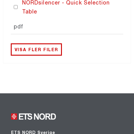
NORDsilencer - Quick Selection
Table
pdf
VISA FLER FILER
ETS NORD Sverige