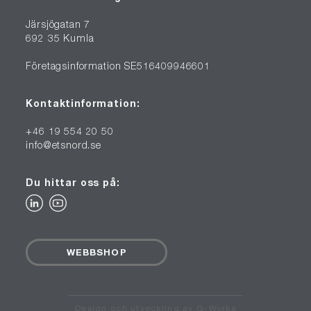
Järsjögatan 7
692 35 Kumla
Företagsinformation SE516409946601
Kontaktinformation:
+46 19 554 20 50
info@etsnord.se
Du hittar oss på:
WEBBSHOP
Design och utveckling av G-Works