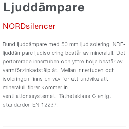
Ljuddämpare
NORDsilencer
NORDsilencer
NORDfire
Rund ljuddämpare med 50 mm ljudisolering. NRF-
NORDdamper
ljuddämpare ljudisolering består av mineralull. Det
perforerade innertuben och yttre hölje består av
varmförzinkadstålplåt. Mellan innertuben och
NORDroof
isoleringen finns en väv för att undvika att
mineralull fibrer kommer in i
NORDdoor
ventilationssystemet. Täthetsklass C enligt
standarden EN 12237.
NORDexternal
NORDgrille