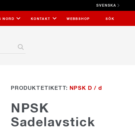
SVENSKA
STÄNG X
S NORD
KONTAKT
WEBBSHOP
SÖK
PRODUKTETIKETT:
NPSK D / d
NPSK
Sadelavstick