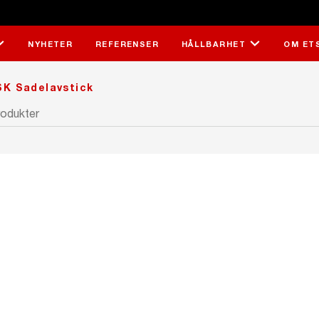
NYHETER
REFERENSER
HÅLLBARHET
OM ET
K Sadelavstick