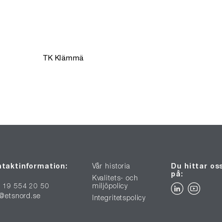
TK Klämmä
taktinformation:
Vår historia
Du hittar os
på:
Kvalitets- och
 19 554 20 50
miljöpolicy
o@etsnord.se
Integritetspolicy