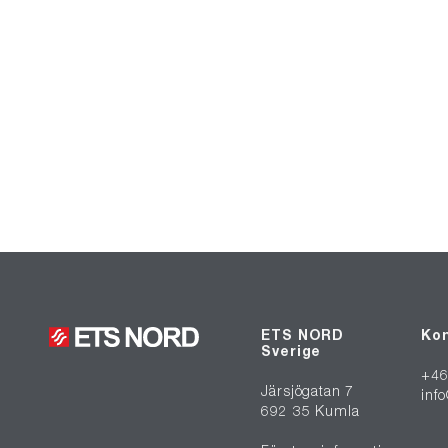
ETS NORD
Kon
Sverige
+46
Järsjögatan 7
inf
692 35 Kumla