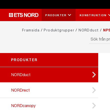
PRODUKTER
KONSTRUKTION
Framsida
/
Produktgrupper
/
NORDduct
/
NPS
PRODUKTER
NORDduct
NORDrect
NORDcanopy