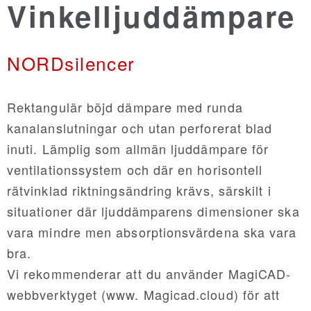
Vinkelljuddämpare
NORDsilencer
NORDsilencer
NORDfire
Rektangulär böjd dämpare med runda
kanalanslutningar och utan perforerat blad
NORDdamper
inuti. Lämplig som allmän ljuddämpare för
ventilationssystem och där en horisontell
NORDroof
rätvinklad riktningsändring krävs, särskilt i
situationer där ljuddämparens dimensioner ska
NORDdoor
vara mindre men absorptionsvärdena ska vara
bra.
NORDexternal
Vi rekommenderar att du använder MagiCAD-
webbverktyget (www. Magicad.cloud) för att
NORDgrille