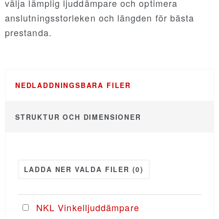
välja lämplig ljuddämpare och optimera
anslutningsstorleken och längden för bästa
NORDdiffuser
prestanda.
NORDsmoke-round
NEDLADDNINGSBARA FILER
NORDsmoke-rect
STRUKTUR OCH DIMENSIONER
NORDaccessories
NORDfilter
LADDA NER VALDA FILER
(0)
Recair
NKL Vinkelljuddämpare
PRICING