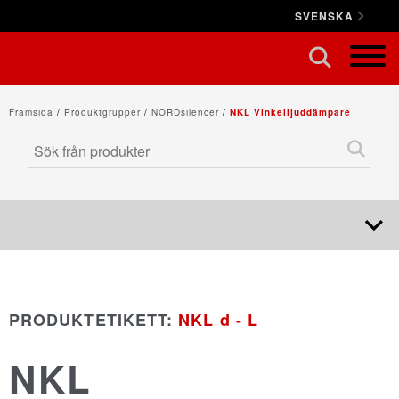
SVENSKA
STÄNG X
Framsida
/
Produktgrupper
/
NORDsilencer
/
NKL Vinkelljuddämpare
NORDduct
PRODUKTETIKETT:
NKL d - L
NORDrect
NKL
NORDcanopy