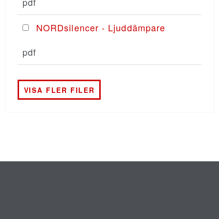
pdf
NORDsilencer - Ljuddämpare
pdf
VISA FLER FILER