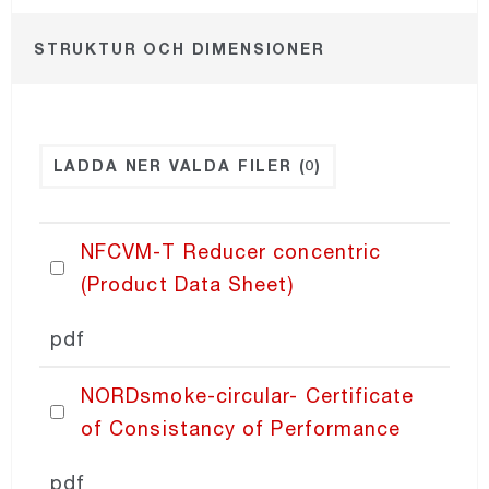
STRUKTUR OCH DIMENSIONER
NORDdiffuser
NORDsmoke-round
LADDA NER VALDA FILER
(0)
NORDsmoke-rect
NFCVM-T Reducer concentric
NORDaccessories
(Product Data Sheet)
NORDfilter
pdf
NORDsmoke-circular- Certificate
Recair
of Consistancy of Performance
PRICING
pdf