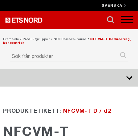
SVENSKA
STÄNG X
Framsida
/
Produktgrupper
/
NORDsmoke-round
/
NFCVM-T Reducering,
koncentrisk
NORDduct
PRODUKTETIKETT:
NFCVM-T D / d2
NORDrect
NFCVM-T
NORDcanopy