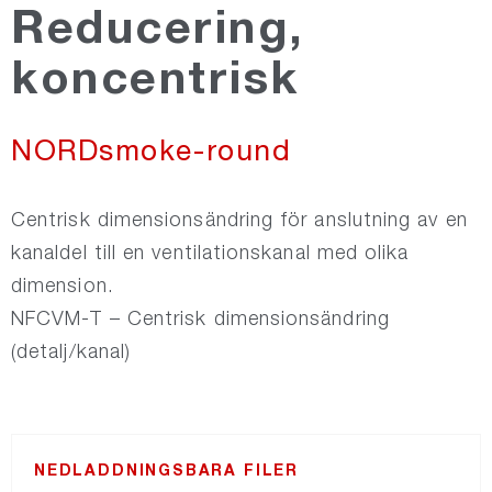
Reducering,
NORDsilencer
koncentrisk
NORDfire
NORDsmoke-round
NORDdamper
Centrisk dimensionsändring för anslutning av en
kanaldel till en ventilationskanal med olika
NORDroof
dimension.
NFCVM-T – Centrisk dimensionsändring
NORDdoor
(detalj/kanal)
NORDexternal
NEDLADDNINGSBARA FILER
NORDgrille