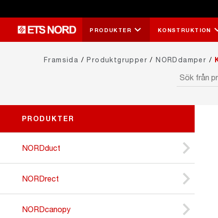
PRODUKTER
KONSTRUKTION
Framsida
/
Produktgrupper
/
NORDdamper
/
K
PRODUKTER
NORDduct
NORDrect
NORDcanopy