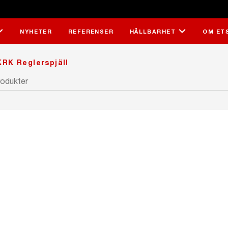
NYHETER
REFERENSER
HÅLLBARHET
OM ET
RK Reglerspjäll