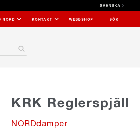
SVENSKA
STÄNG X
S NORD
KONTAKT
WEBBSHOP
SÖK
KRK Reglerspjäll
NORDdamper