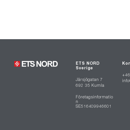
ETS NORD
Kon
Sverige
+46
Järsjögatan 7
inf
692 35 Kumla
Företagsinformatio
n
SE516409946601