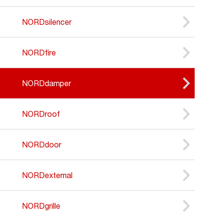
NORDsilencer
NORDfire
NORDdamper
NORDroof
NORDdoor
NORDexternal
NORDgrille