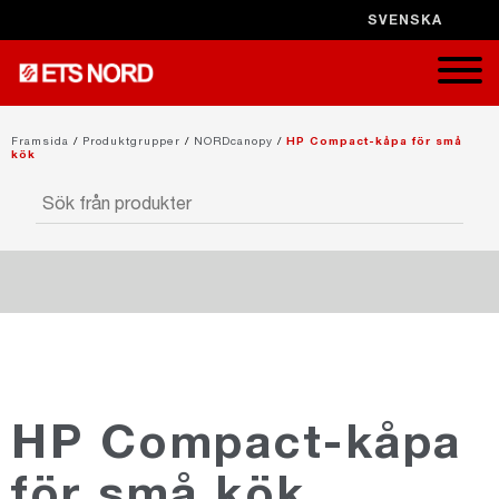
SVENSKA
STÄNG X
Framsida
/
Produktgrupper
/
NORDcanopy
/
HP Compact-kåpa för små
kök
NORDduct
NORDrect
HP Compact-kåpa
för små kök
NORDcanopy