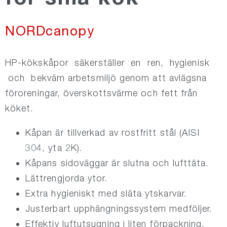
NORDsilencer
NORDcanopy
NORDfire
​HP-kökskåpor säkerställer en ren, hygienisk
och bekväm arbetsmiljö genom att avlägsna
NORDdamper
föroreningar, överskottsvärme och fett från
köket.
NORDroof
Kåpan är tillverkad av rostfritt stål (AISI
304, yta 2K).
NORDdoor
Kåpans sidoväggar är slutna och lufttäta.
Lättrengjorda ytor.
NORDexternal
Extra hygieniskt med släta ytskarvar.
Justerbart upphängningssystem medföljer.
NORDgrille
Effektiv luftutsugning i liten förpackning.