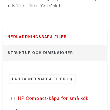
Nätfettfilter för frånluft.
NORDdiffuser
NORDsmoke-round
NEDLADDNINGSBARA FILER
NORDsmoke-rect
STRUKTUR OCH DIMENSIONER
NORDaccessories
NORDfilter
LADDA NER VALDA FILER
(0)
Recair
HP Compact-kåpa för små kök
PRICING