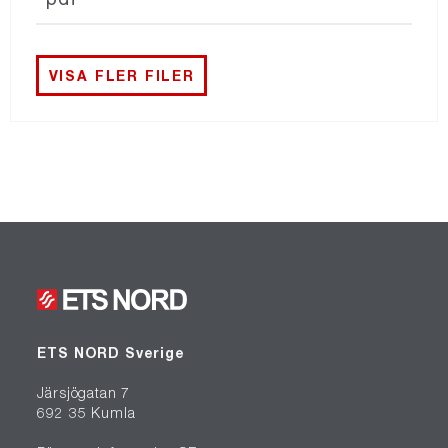
VISA FLER FILER
ETS NORD Sverige
Järsjögatan 7
692 35 Kumla