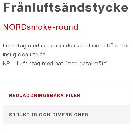
Frånluftsändstycke
NORDsilencer
NORDsmoke-round
NORDfire
Luftintag med nät används i kanaländen både för
NORDdamper
insug och utblås.
NP – Luftintag med nät (med detaljmått).
NORDroof
NORDdoor
NEDLADDNINGSBARA FILER
NORDexternal
STRUKTUR OCH DIMENSIONER
NORDgrille