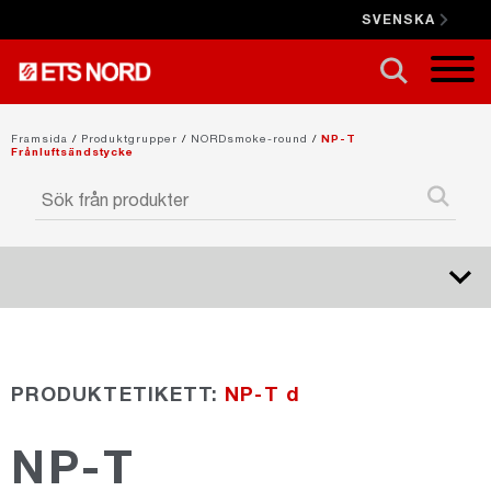
SVENSKA
STÄNG X
Framsida
/
Produktgrupper
/
NORDsmoke-round
/
NP-T
Frånluftsändstycke
NORDduct
PRODUKTETIKETT:
NP-T d
NORDrect
NP-T
NORDcanopy