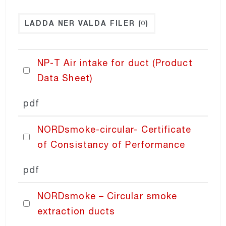
NORDdiffuser
LADDA NER VALDA FILER
(0)
NORDsmoke-round
NP-T Air intake for duct (Product
Data Sheet)
NORDsmoke-rect
pdf
NORDaccessories
NORDsmoke-circular- Certificate
of Consistancy of Performance
NORDfilter
pdf
Recair
NORDsmoke – Circular smoke
extraction ducts
PRICING