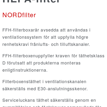
NORDfilter
NORDsilencer
NORDfire
FFH-filterboxarär avsedda att användas i
ventilationssystem för att uppfylla högre
renhetskravi frånlufts- och tilluftskanaler.
NORDdamper
FFH-filterboxenuppfyller kraven för täthetsklass
NORDroof
D förutsatt att produkterna monteras
enligtinstruktionerna.
NORDdoor
Filterboxenstäthet i ventilationskanalen
säkerställs med E30-anslutningsskenor.
NORDexternal
Serviceluckans täthet säkerställs genom en
NORDgrille
gummitätning och fästskruvar somanvänds för