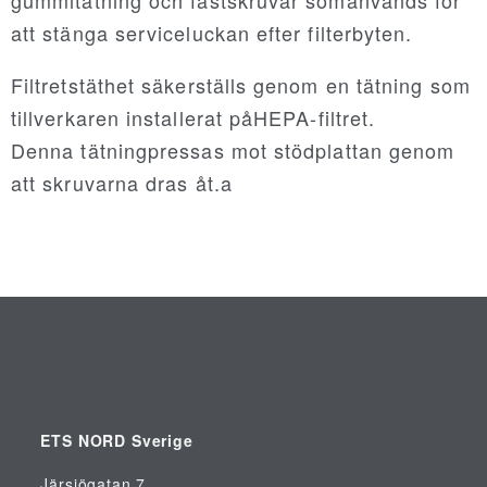
att stänga serviceluckan efter filterbyten.
NORDdiffuser
Filtretstäthet säkerställs genom en tätning som
tillverkaren installerat påHEPA-filtret.
NORDsmoke-round
Denna tätningpressas mot stödplattan genom
att skruvarna dras åt.a
NORDsmoke-rect
NORDaccessories
NORDfilter
Recair
ETS NORD Sverige
PRICING
Järsjögatan 7