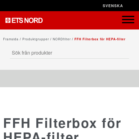
SVENSKA
STÄNG X
Framsida
/
Produktgrupper
/
NORDfilter
/
FFH Filterbox för HEPA-filter
NORDduct
FFH Filterbox för
NORDrect
HEPA-filter
NORDcanopy